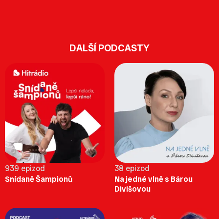
DALŠÍ PODCASTY
939 epizod
38 epizod
Snídaně Šampionů
Na jedné vlně s Bárou
Divišovou