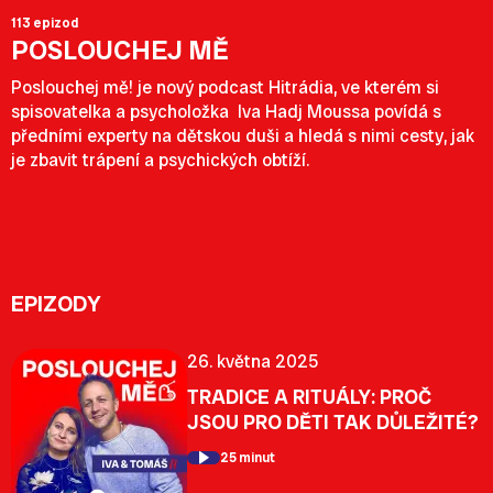
113 epizod
POSLOUCHEJ MĚ
Poslouchej mě! je nový podcast Hitrádia, ve kterém si
spisovatelka a psycholožka Iva Hadj Moussa povídá s
předními experty na dětskou duši a hledá s nimi cesty, jak
je zbavit trápení a psychických obtíží.
EPIZODY
26. května 2025
TRADICE A RITUÁLY: PROČ
JSOU PRO DĚTI TAK DŮLEŽITÉ?
25 minut