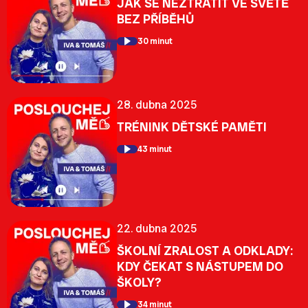
JAK SE NEZTRATIT VE SVĚTĚ
BEZ PŘÍBĚHŮ
30 minut
28. dubna 2025
TRÉNINK DĚTSKÉ PAMĚTI
43 minut
22. dubna 2025
ŠKOLNÍ ZRALOST A ODKLADY:
KDY ČEKAT S NÁSTUPEM DO
ŠKOLY?
34 minut