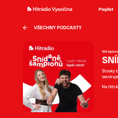
Playlist
VŠECHNY PODCASTY
941 epizo
SN
Stovky t
servíruj
Na Hitrá