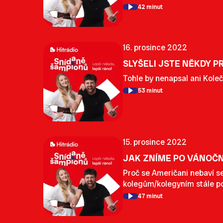
42 minut
16. prosince 2022
SLYŠELI JSTE NĚKDY 
Tohle by nenapsal ani Kole
53 minut
15. prosince 2022
JAK ZNÍME PO VÁNOČ
Proč se Američani nebaví s
kolegům/kolegyním stále po
47 minut