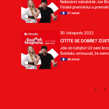
Nebinární náměstek Joe Biden
Finské premiérka a premiérk
57 minut
30. listopadu 2022
CÍTÍTE SE DOBŘE? ZŮS
Jde do tuhýho! Už není brzo
Švédsku omlouvali, že nemo
48 minut
1