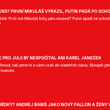
ENS? PRVNÍ MIKULÁŠ VYRAZIL, PUTIN PADÁ PO SC
ěstě. Proč má Mikuláš boty jako soused? Putin spadl ze schod
?
 PRO JULII BY NESPOČÍTAL ANI KAREL JANEČEK
nout, tak jsme to s vámi vzali do vlastních rukou. Skoupili jst
armanům.
DĚDKY? ANDREJ BABIŠ JAKO NOVÝ FALLON A ŽENY V