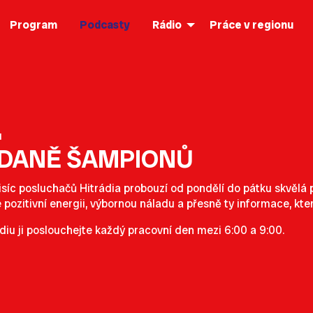
Program
Podcasty
Rádio
Práce v regionu
d
ÍDANĚ ŠAMPIONŮ
isíc posluchačů Hitrádia probouzí od pondělí do pátku skvěl
e pozitivní energii, výbornou náladu a přesně ty informace, kte
diu ji poslouchejte každý pracovní den mezi 6:00 a 9:00.