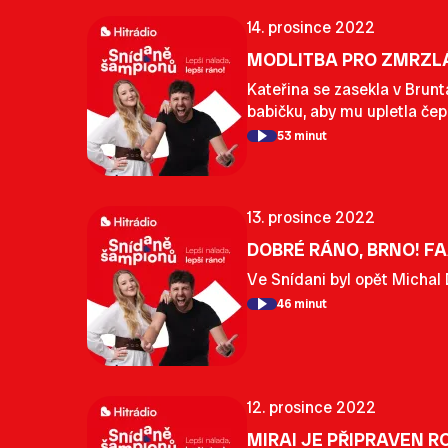
14. prosince 2022
MODLITBA PRO ZMRZLÁ
Kateřina se zasekla v Brunt
babičku, aby mu upletla čep
53 minut
13. prosince 2022
DOBRÉ RÁNO, BRNO! F
Ve Snídani byl opět Michal D
46 minut
12. prosince 2022
MIRAI JE PŘIPRAVEN R