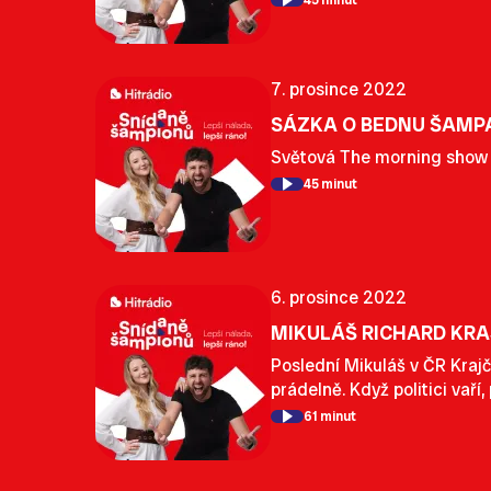
45 minut
7. prosince 2022
SÁZKA O BEDNU ŠAMP
Světová The morning show p
45 minut
6. prosince 2022
MIKULÁŠ RICHARD KR
Poslední Mikuláš v ČR Krajč
prádelně. Když politici vaří
61 minut