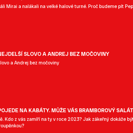
áli Mirai a nalákali na velké halové turné. Proč budeme pít P
NEJDELŠÍ SLOVO A ANDREJ BEZ MOČOVINY
 slovo a Andrej bez močoviny
OJEDE NA KABÁTY. MŮŽE VÁS BRAMBOROVÝ SALÁT
ě. Kdo z vás zamíří na ty v roce 2023? Jak zákeřný dokáže b
 Poupěnkou?