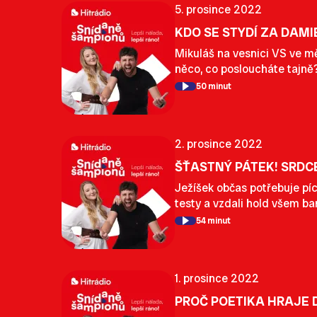
5. prosince 2022
KDO SE STYDÍ ZA DAMI
Mikuláš na vesnici VS ve m
něco, co posloucháte tajně
50 minut
2. prosince 2022
ŠŤASTNÝ PÁTEK! SRDCE
Ježíšek občas potřebuje pích
testy a vzdali hold všem b
54 minut
1. prosince 2022
PROČ POETIKA HRAJE 