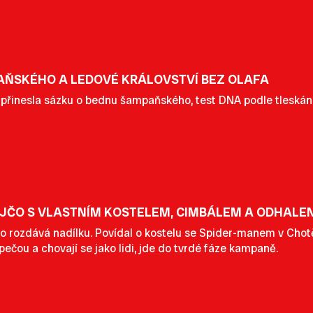
AŇSKÉHO A LEDOVÉ KRÁLOVSTVÍ BEZ OLAFA
řinesla sázku o bednu šampaňského, test DNA podle tleskání 
AJČO S VLASTNÍM KOSTELEM, CIMBÁLEM A ODHAL
o rozdává nadílku. Povídal o kostelu se Spider-manem v Chotě
, pečou a chovají se jako lidi, jde do tvrdé fáze kampaně.