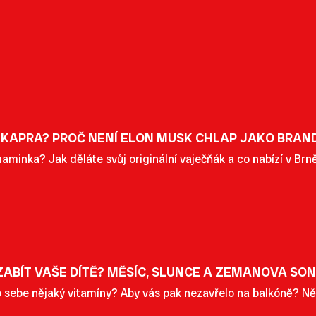
 KAPRA? PROČ NENÍ ELON MUSK CHLAP JAKO BRAN
maminka? Jak děláte svůj originální vaječňák a co nabízí v Brn
 ZABÍT VAŠE DÍTĚ? MĚSÍC, SLUNCE A ZEMANOVA SO
o sebe nějaký vitamíny? Aby vás pak nezavřelo na balkóně? Něk