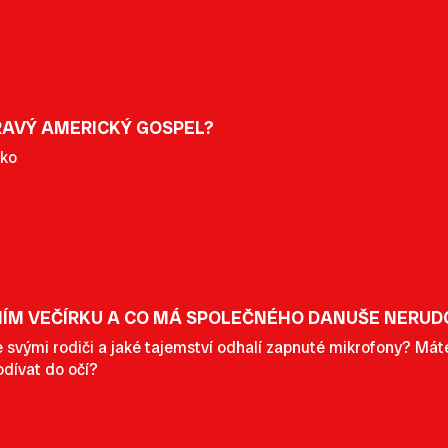
PRAVÝ AMERICKÝ GOSPEL?
čko
NÍM VEČÍRKU A CO MÁ SPOLEČNÉHO DANUŠE NERU
e svými rodiči a jaké tajemství odhalí zapnuté mikrofony? Má
dívat do očí?