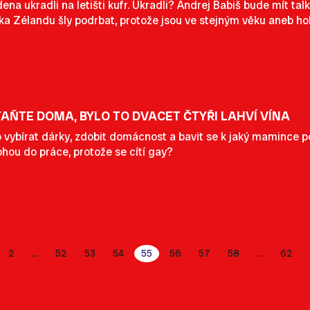
a ukradli na letišti kufr. Ukradli? Andrej Babiš bude mít talk
a Zélandu šly podrbat, protože jsou ve stejným věku aneb holky
TAŇTE DOMA, BYLO TO DVACET ČTYŘI LAHVÍ VÍNA
 vybírat dárky, zdobit domácnost a bavit se k jaký mamince po
hou do práce, protože se cítí gay?
2
52
53
54
55
56
57
58
62