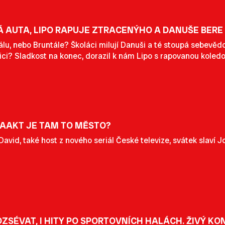
 AUTA, LIPO RAPUJE ZTRACENÝHO A DANUŠE BERE
álu, nebo Bruntále? Školáci milují Danuši a té stoupá sebevě
ici? Sladkost na konec, dorazil k nám Lipo s rapovanou koledo
AAAKT JE TAM TO MĚSTO?
avid, také host z nového seriál České televize, svátek slaví J
OZSÉVAT, I HITY PO SPORTOVNÍCH HALÁCH. ŽIVÝ KO