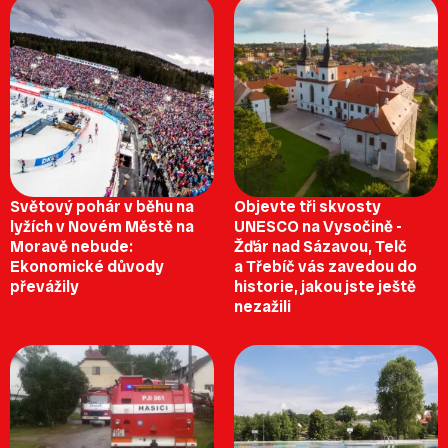
Světový pohár v běhu na
Objevte tři skvosty
lyžích v Novém Městě na
UNESCO na Vysočině -
Moravě nebude:
Žďár nad Sázavou, Telč
Ekonomické důvody
a Třebíč vás zavedou do
převážily
historie, jakou jste ještě
nezažili