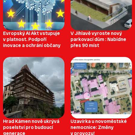
Evropský AI Akt vstupuje
V Jihlavě vyroste nový
v platnost. Podpoří
parkovací dům : Nabídne
inovace a ochrání občany
přes 90 míst
Hrad Kámen nově ukrývá
Uzavírka u novoměstské
poselství pro budoucí
nemocnice: Změny
generace
v provozu!