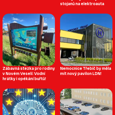
stojanů na elektroauta
Zábavná stezka pro rodiny
Nemocnice Třebíč by měla
v Novém Veselí: Vodní
mít nový pavilon LDN!
hrátky i opékání buřtů!