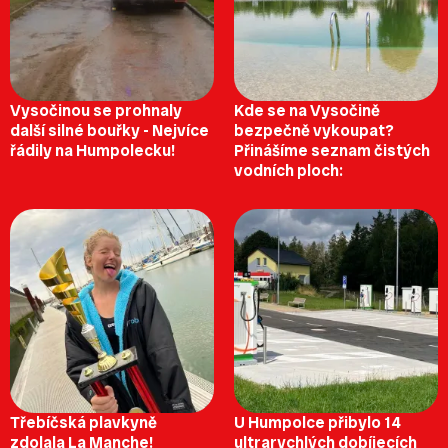
Vysočinou se prohnaly
Kde se na Vysočině
další silné bouřky - Nejvíce
bezpečně vykoupat?
řádily na Humpolecku!
Přinášíme seznam čistých
vodních ploch:
Třebíčská plavkyně
U Humpolce přibylo 14
zdolala La Manche!
ultrarychlých dobíjecích