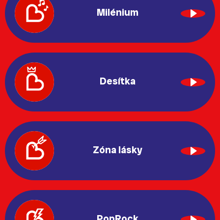
Milénium
Desítka
Zóna lásky
PopRock