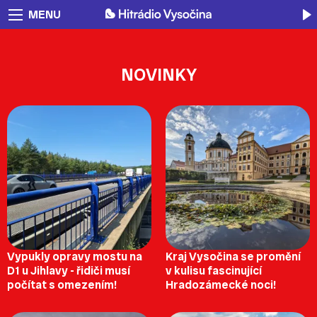
MENU
NOVINKY
Vypukly opravy mostu na
Kraj Vysočina se promění
D1 u Jihlavy - řidiči musí
v kulisu fascinující
počítat s omezením!
Hradozámecké noci!