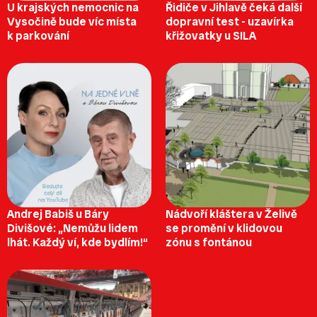
U krajských nemocnic na
Řidiče v Jihlavě čeká další
Vysočině bude víc místa
dopravní test - uzavírka
k parkování
křižovatky u SILA
Andrej Babiš u Báry
Nádvoří kláštera v Želivě
Divišové: „Nemůžu lidem
se promění v klidovou
lhát. Každý ví, kde bydlím!“
zónu s fontánou