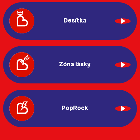
Desítka
Zóna lásky
PopRock