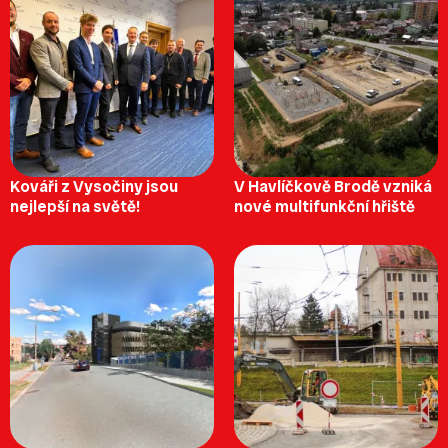
Kováři z Vysočiny jsou
V Havlíčkově Brodě vzniká
nejlepší na světě!
nové multifunkční hřiště