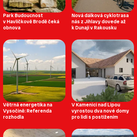
Park Budoucnost
Nová dálková cyklotrasa
v Havlíčkově Brodě čeká
nás z Jihlavy dovede až
obnova
k Dunaji v Rakousku
Větrná energetika na
V Kamenici nad Lipou
Vysočině: Referenda
vyrostou dva nové domy
rozhodla
pro lidi s postižením