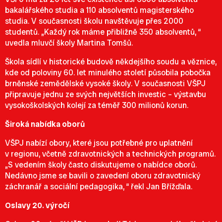
bakalářského studia a 110 absolventů magisterského
studia. V současnosti školu navštěvuje přes 2000
studentů. „Každý rok máme přibližně 350 absolventů, “
uvedla mluvčí školy Martina Tomšů.
Škola sídlí v historické budově někdejšího soudu a věznice,
kde od poloviny 60. let minulého století působila pobočka
brněnské zemědělské vysoké školy. V současnosti VŠPJ
připravuje jednu ze svých největších investic – výstavbu
vysokoškolských kolejí za téměř 300 milionů korun.
Široká nabídka oborů
VŠPJ nabízí obory, které jsou potřebné pro uplatnění
v regionu, včetně zdravotnických a technických programů.
„S vedením školy často diskutujeme o nabídce oborů.
Nedávno jsme se bavili o zavedení oboru zdravotnický
záchranář a sociální pedagogika, “ řekl Jan Břížďala.
Oslavy 20. výročí