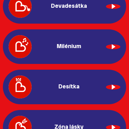
Devadesátka
Milénium
Desítka
Zóna lásky