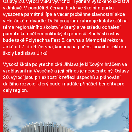
Oslavy 20. výročí VŠPJ vyvrcholí Týdnem vysokého školství
v Jihlavě. V pondělí 3. června bude ve školním parku
vysazena památná lípa a večer proběhne slavnostní akce
v Horáckém divadle. Další program zahrnuje kulatý stůl na
téma regionálního školství v úterý a ve středu odhalení
památníku obětem politických procesů. Součástí oslav
bude také Polytechna Fest 5. června a Memoriál rektora
Jirků od 7. do 9. června, konaný na počest prvního rektora
školy Ladislava Jirků.
Vysoká škola polytechnická Jihlava je klíčovým hráčem ve
vzdělávání na Vysočině a její přínos je neocenitelný. Oslavy
20. výročí jsou příležitostí k reflexi úspěchů a plánování
dalšího rozvoje, který bude i nadále přinášet benefity pro
celý region.