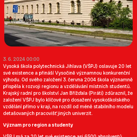
3. 6. 2024 00:00
Vysoká škola polytechnická Jihlava (VŠPJ) oslavuje 20 let
své existence a přináší Vysočině významnou konkurenční
výhodu. Od svého založení 3. června 2004 škola významně
přispěla k rozvoji regionu a vzdělávání místních studentů.
Krajský radní pro školství Jan Břížďala (Piráti) zdůraznil, že
založení VŠPJ bylo klíčové pro dosažení vysokoškolského
vzdělání přímo v kraji, na rozdíl od méně stabilního modelu
detašovaných pracovišť jiných univerzit.
Význam pro region a studenty
VŠPJ má za 20 let své existence asi 6500 absolventů