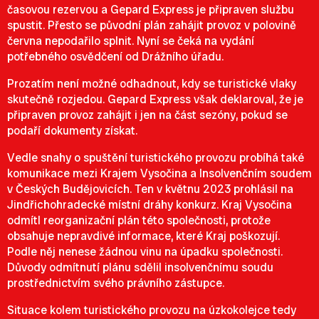
časovou rezervou a Gepard Express je připraven službu
spustit. Přesto se původní plán zahájit provoz v polovině
června nepodařilo splnit. Nyní se čeká na vydání
potřebného osvědčení od Drážního úřadu.
Prozatím není možné odhadnout, kdy se turistické vlaky
skutečně rozjedou. Gepard Express však deklaroval, že je
připraven provoz zahájit i jen na část sezóny, pokud se
podaří dokumenty získat.
Vedle snahy o spuštění turistického provozu probíhá také
komunikace mezi Krajem Vysočina a Insolvenčním soudem
v Českých Budějovicích. Ten v květnu 2023 prohlásil na
Jindřichohradecké místní dráhy konkurz. Kraj Vysočina
odmítl reorganizační plán této společnosti, protože
obsahuje nepravdivé informace, které Kraj poškozují.
Podle něj nenese žádnou vinu na úpadku společnosti.
Důvody odmítnutí plánu sdělil insolvenčnímu soudu
prostřednictvím svého právního zástupce.
Situace kolem turistického provozu na úzkokolejce tedy