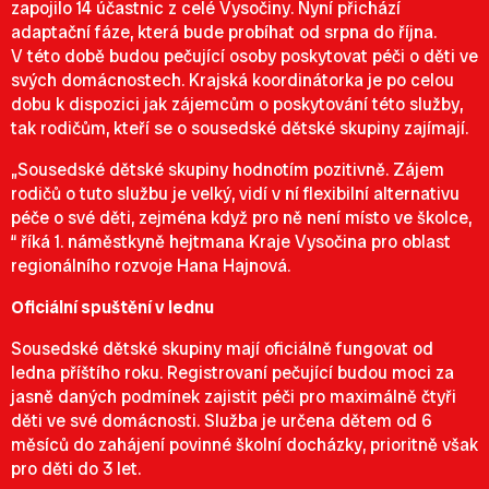
zapojilo 14 účastnic z celé Vysočiny. Nyní přichází
adaptační fáze, která bude probíhat od srpna do října.
V této době budou pečující osoby poskytovat péči o děti ve
svých domácnostech. Krajská koordinátorka je po celou
dobu k dispozici jak zájemcům o poskytování této služby,
tak rodičům, kteří se o sousedské dětské skupiny zajímají.
„Sousedské dětské skupiny hodnotím pozitivně. Zájem
rodičů o tuto službu je velký, vidí v ní flexibilní alternativu
péče o své děti, zejména když pro ně není místo ve školce,
“ říká 1. náměstkyně hejtmana Kraje Vysočina pro oblast
regionálního rozvoje Hana Hajnová.
Oficiální spuštění v lednu
Sousedské dětské skupiny mají oficiálně fungovat od
ledna příštího roku. Registrovaní pečující budou moci za
jasně daných podmínek zajistit péči pro maximálně čtyři
děti ve své domácnosti. Služba je určena dětem od 6
měsíců do zahájení povinné školní docházky, prioritně však
pro děti do 3 let.