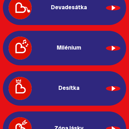
Devadesátka
Milénium
Desítka
Zóna lásky