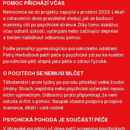
POMOC PŘICHÁZÍ VČAS
Nemocnice se do projektu zapojila v prosinci 2025. Lékaři
a zdravotníci dnes pravidelně sledují, jak se budoucí
maminky cítí po psychické stránce. Díky tomu dokážou
včas odhalit úzkosti, vyčerpání nebo začínající deprese
a ženám nabídnout odbornou pomoc.
Podle primářky gynekologicko-porodnického oddělení
Petry Herboltové patří péče o psychické zdraví ke kvalitní
porodnické péči stejně jako péče o zdraví fyzické.
O POCITECH SE NEMUSÍ MLČET
Těhotenství i první týdny po porodu přinášejí velké životní
změny. Strach, nejistota nebo psychické vyčerpání nejsou
ničím výjimečným. Odborníci proto připomínají, že není
ostuda si říct o pomoc. Naopak včasná podpora prospívá
mamince, dítěti i celé rodině.
PSYCHICKÁ POHODA JE SOUČÁSTÍ PÉČE
V jihlavské porodnici už dnes patří screening psychických