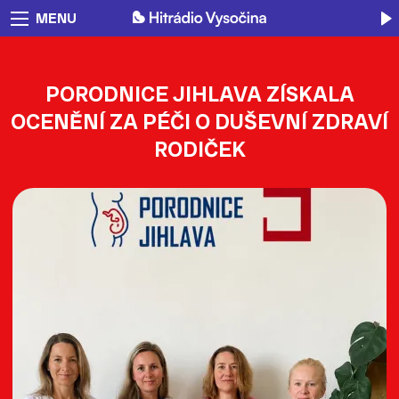
MENU
PORODNICE JIHLAVA ZÍSKALA
OCENĚNÍ ZA PÉČI O DUŠEVNÍ ZDRAVÍ
RODIČEK