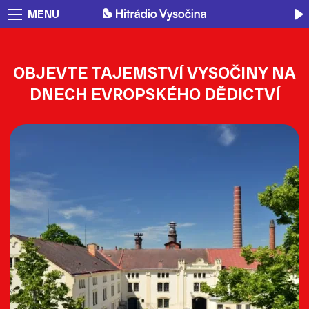
MENU
OBJEVTE TAJEMSTVÍ VYSOČINY NA
DNECH EVROPSKÉHO DĚDICTVÍ