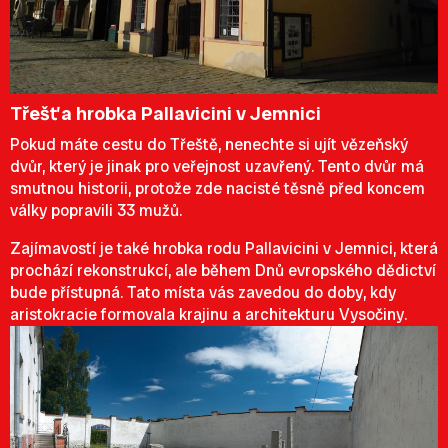
Třešť a hrobka Pallavicini v Jemnici
Pokud máte cestu do Třeště, nenechte si ujít vězeňský
dvůr, který je jinak pro veřejnost uzavřený. Tento dvůr má
smutnou historii, protože zde nacisté těsně před koncem
války popravili 33 mužů.
Zajímavostí je také hrobka rodu Pallavicini v Jemnici, která
prochází rekonstrukcí, ale během Dnů evropského dědictví
bude přístupná. Tato místa vás zavedou do doby, kdy
aristokracie formovala krajinu a architekturu Vysočiny.