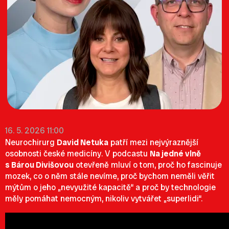
16. 5. 2026 11:00
Neurochirurg
David Netuka
patří mezi nejvýraznější
osobnosti české medicíny. V podcastu
Na jedné vlně
s Bárou Divišovou
otevřeně mluví o tom, proč ho fascinuje
mozek, co o něm stále nevíme, proč bychom neměli věřit
mýtům o jeho „nevyužité kapacitě“ a proč by technologie
měly pomáhat nemocným, nikoliv vytvářet „superlidi“.