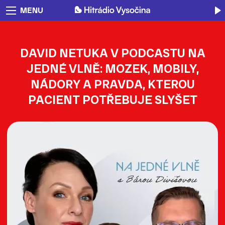
MENU
DAVID NETUKA V PODCASTU NA
JEDNÉ VLNĚ: MOZEK, MOBILY,
NÁDORY A PRAVDA, KTEROU
PACIENT POTŘEBUJE SLYŠET