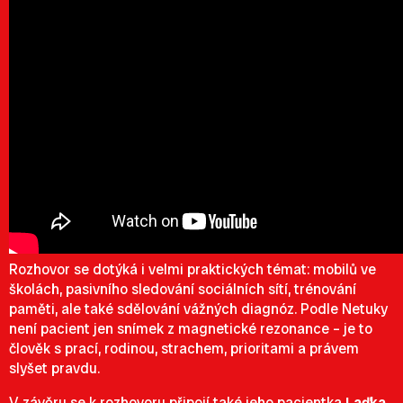
Rozhovor se dotýká i velmi praktických témat: mobilů ve
školách, pasivního sledování sociálních sítí, trénování
paměti, ale také sdělování vážných diagnóz. Podle Netuky
není pacient jen snímek z magnetické rezonance – je to
člověk s prací, rodinou, strachem, prioritami a právem
slyšet pravdu.
V závěru se k rozhovoru připojí také jeho pacientka
Laďka