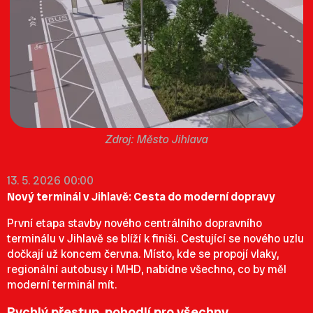
Město Jihlava
13. 5. 2026 00:00
Nový terminál v Jihlavě: Cesta do moderní dopravy
První etapa stavby nového centrálního dopravního
terminálu v Jihlavě se blíží k finiši. Cestující se nového uzlu
dočkají už koncem června. Místo, kde se propojí vlaky,
regionální autobusy i MHD, nabídne všechno, co by měl
moderní terminál mít.
Rychlý přestup, pohodlí pro všechny