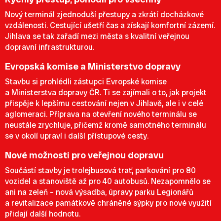
Nový terminál zjednoduší přestupy a zkrátí docházkové
vzdálenosti. Cestující ušetří čas a získají komfortní zázemí.
Jihlava se tak zařadí mezi města s kvalitní veřejnou
dopravní infrastrukturou.
Evropská komise a Ministerstvo dopravy
Stavbu si prohlédli zástupci Evropské komise
a Ministerstva dopravy ČR. Ti se zajímali o to, jak projekt
přispěje k lepšímu cestování nejen v Jihlavě, ale i v celé
aglomeraci. Příprava na otevření nového terminálu se
neustále zrychluje, přičemž kromě samotného terminálu
se v okolí upraví i další přístupové cesty.
Nové možnosti pro veřejnou dopravu
Součástí stavby je trolejbusová trať, parkování pro 80
vozidel a stanoviště až pro 40 autobusů. Nezapomnělo se
ani na zeleň – nová výsadba, úpravy parku Legionářů
a revitalizace památkově chráněné sýpky pro nové využití
přidají další hodnotu.