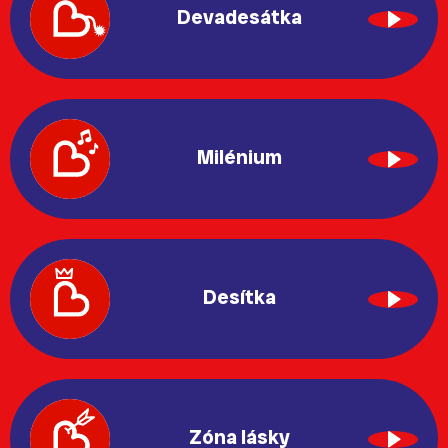
Devadesátka
Milénium
Desítka
Zóna lásky