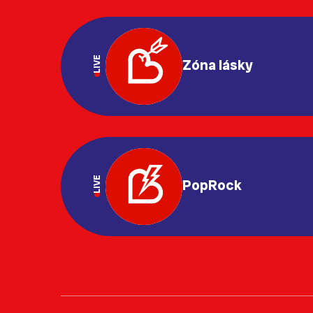
LIVE
Zóna lásky
LIVE
PopRock