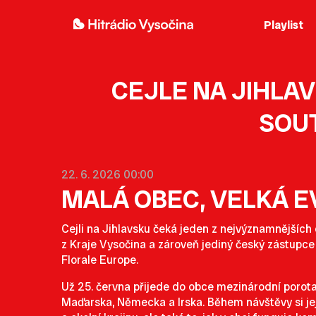
Playlist
CEJLE NA JIHLA
SOUT
22. 6. 2026 00:00
MALÁ OBEC, VELKÁ 
Cejli na Jihlavsku čeká jeden z nejvýznamnějších
z Kraje Vysočina a zároveň jediný český zástupce
Florale Europe
.
Už 25. června přijede do obce mezinárodní porota 
Maďarska, Německa a Irska. Během návštěvy si jej