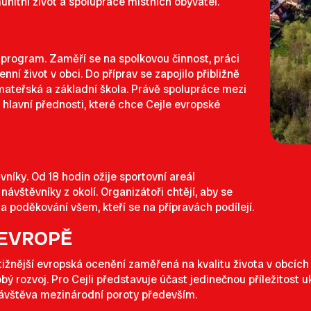
omunitní život a spolupráce místních obyvatel.
 program. Zaměří se na spolkovou činnost, práci
nní život v obci. Do příprav se zapojilo přibližně
í mateřská a základní škola. Právě spolupráce mezi
 hlavní přednosti, které chce Cejle evropské
níky. Od 18 hodin ožije sportovní areál
vštěvníky z okolí. Organizátoři chtějí, aby se
 poděkování všem, kteří se na přípravách podílejí.
 EVROPĚ
ižnější evropská ocenění zaměřená na kvalitu života v obcích 
obý rozvoj. Pro Cejli představuje účast jedinečnou příležitost
návštěva mezinárodní poroty především.