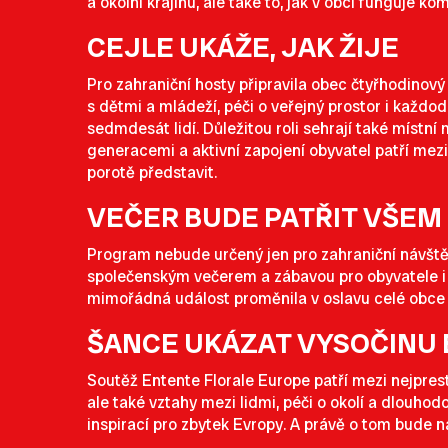
a okolní krajinu, ale také to, jak v obci funguje k
CEJLE UKÁŽE, JAK ŽIJE
Pro zahraniční hosty připravila obec čtyřhodinový
s dětmi a mládeží, péči o veřejný prostor i každode
sedmdesát lidí. Důležitou roli sehrají také místn
generacemi a aktivní zapojení obyvatel patří mezi
porotě představit.
VEČER BUDE PATŘIT VŠEM
Program nebude určený jen pro zahraniční návštěv
společenským večerem a zábavou pro obyvatele i ná
mimořádná událost proměnila v oslavu celé obce a
ŠANCE UKÁZAT VYSOČINU
Soutěž Entente Florale Europe patří mezi nejprest
ale také vztahy mezi lidmi, péči o okolí a dlouhod
inspirací pro zbytek Evropy. A právě o tom bude 