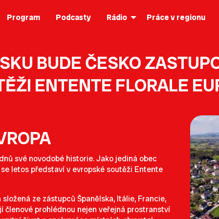
Program
Podcasty
Rádio
Práce v regionu
VSKU BUDE ČESKO ZASTUP
ĚŽI ENTENTE FLORALE E
EVROPA
 dnů své novodobé historie. Jako jediná obec
 se letos představí v evropské soutěži
Entente
složená ze zástupců Španělska, Itálie, Francie,
í členové prohlédnou nejen veřejná prostranství